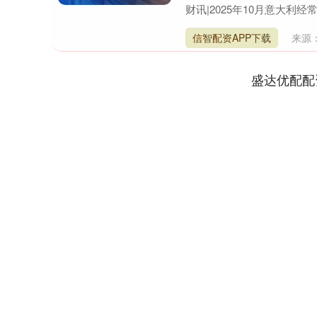
财讯|2025年10月意大利经
信智配资APP下载
来源
盛达优配配